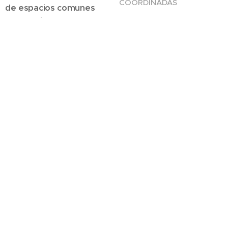
COORDINADAS
de espacios comunes
✅
Soluciones para
Deja tus espacios listos
empresas, hogares y
para recibir, atender y
espacios comerciales
crecer. Nosotros nos
✅
Ambientes flexibles
encargamos.
adaptados a tus
necesidades
NUESTRO ENFOQUE